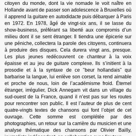
citoyen du monde, dont la vie nomade le voit naître en
Hollande avant de passer son adolescence à Bruxelles où
il apprend la guitare en autodidacte puis débarquer à Paris
en 1972. En 1978, âgé de vingt-six ans, il se lasse du
show-business, préférant sa liberté aux compromis d’un
milieu dont il se sent étranger. Il tiendra une épicerie sur
une péniche, collectera la parole des citoyens, continuera
à produire des disques. Cela durera vingt ans, presque.
Les plus jeunes redécouvrent ce chanteur à la voix
épaisse et au jeu de guitare complexe. Ils s’initient à la
prosodie et à la syntaxe de ce "beur hollandais" qui
barbarise la langue, lui enlève son corset, la rend aimable
et proche de nous, loin de l’académisme froid. Éternel
étranger, irrégulier, Dick Annegarn vit dans un village du
sud-ouest de la France, quand il n’est pas sur les routes
pour rencontrer son public. Il est l’auteur de plus de cent
quatre-vingts textes de chansons qui font l’objet de cet
ouvrage. Cette somme est complétée par des
photographies, un retour sur la carrière du musicien et une
analyse thématique des chansons par Olivier Bailly,