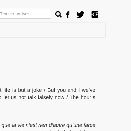
life is but a joke / But you and I we’ve
o let us not talk falsely now / The hour’s
que la vie n’est rien d’autre qu’une farce