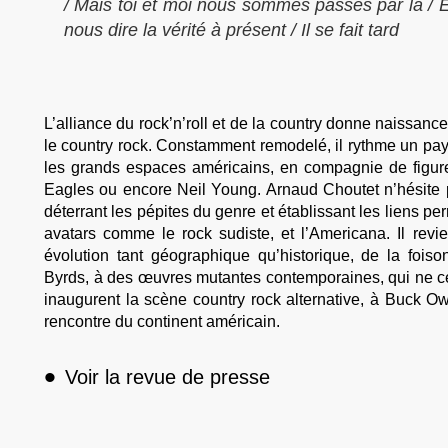
/ Mais toi et moi nous sommes passés par là / Et
nous dire la vérité à présent / Il se fait tard
L’alliance du rock’n’roll et de la country donne naissance
le country rock. Constamment remodelé, il rythme un pays
les grands espaces américains, en compagnie de figur
Eagles ou encore Neil Young. Arnaud Choutet n’hésite p
déterrant les pépites du genre et établissant les liens per
avatars comme le rock sudiste, et l’Americana. Il revi
évolution tant géographique qu’historique, de la fois
Byrds, à des œuvres mutantes contemporaines, qui ne ce
inaugurent la scène country rock alternative, à Buck O
rencontre du continent américain.
•
Voir la revue de presse