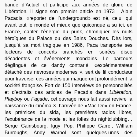
bande d’Actuel et participe aux années de gloire de
Libération. Il signe son premier article en 1973 : Alain
Pacadis, «reporter de l’underground» est né, celui qui
avant tout le monde et mieux que quiconque a su ici, en
France, capter l’énergie du punk, chroniquer les nuits
héroïques du Palace ou des Bains Douches. Dès lors,
jusqu’à sa mort tragique en 1986, Paca transporte ses
lecteurs de concerts branchés en soirées disco
décadentes et événements mondains. Le parcours
déglingué de ce dandy contrarié, «expérimentateur
détaché des névroses modernes », sert de fil conducteur
pour traverser ces années qui marqueront profondément la
société française. Fort de 150 interviews de personnalités
et d’extraits des articles de Pacadis dans
Libération
,
Playboy
ou
Façade
, cet ouvrage nous fait aussi revivre la
naissance du cinéma X, l’arrivée de «Mac Do» en France,
les prémices du sida, les premières radios libres,
l’exubérance de la mode et les folies du nightclubbing…
Serge Gainsbourg, Iggy Pop, Philippe Garrel, William
Burroughs, Andy Warhol sont quelques-unes des