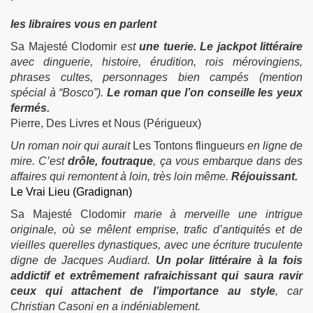
les libraires vous en parlent
Sa Majesté Clodomir
est
une tuerie.
Le jackpot littéraire
avec dinguerie, histoire, érudition, rois mérovingiens,
phrases cultes, personnages bien campés (mention
spécial à “Bosco”).
Le roman que l’on conseille les yeux
fermés.
Pierre, Des Livres et Nous (Périgueux)
Un roman noir qui aurait
Les Tontons flingueurs
en ligne de
mire. C’est
drôle, foutraque
, ça vous embarque dans des
affaires qui remontent à loin, très loin même.
Réjouissant.
Le Vrai Lieu (Gradignan)
Sa Majesté Clodomir
marie à merveille une intrigue
originale, où se mêlent emprise, trafic d’antiquités et de
vieilles querelles dynastiques, avec une écriture truculente
digne de Jacques Audiard.
Un polar littéraire à la fois
addictif et extrêmement rafraichissant qui saura ravir
ceux qui attachent de l’importance au style
, car
Christian Casoni en a indéniablement.