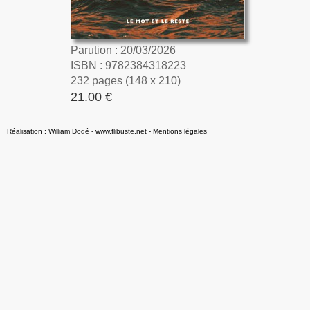
Parution : 20/03/2026
ISBN : 9782384318223
232 pages (148 x 210)
21.00 €
Réalisation : William Dodé - www.flibuste.net
-
Mentions légales