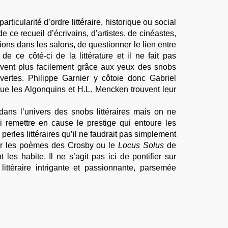
ticularité d’ordre littéraire, historique ou social
 ce recueil d’écrivains, d’artistes, de cinéastes,
ons dans les salons, de questionner le lien entre
e ce côté-ci de la littérature et il ne fait pas
uvent plus facilement grâce aux yeux des snobs
uvertes. Philippe Garnier y côtoie donc Gabriel
e les Algonquins et H.L. Mencken trouvent leur
 dans l’univers des snobs littéraires mais on ne
ni remettre en cause le prestige qui entoure les
perles littéraires qu’il ne faudrait pas simplement
 sur les poèmes des Crosby ou le
Locus Solus
de
es habite. Il ne s’agit pas ici de pontifier sur
littéraire intrigante et passionnante, parsemée