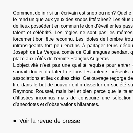
Comment définir si un écrivain est snob ou non? Quelle par
le rend unique aux yeux des snobs littéraires? Les élus de
de lieux possèdent en commun le don d’éveiller les passi
talent et célébrité. Les règles ne sont pas les mêmes d
forcément bon être reconnu. Les idoles de l’ombre tro
intransigeants fort peu enclins à partager leurs déco
Joseph de La Vergue, comte de Guilleragues pendant qu
place aux côtés de l’ermite François Augieras.
L’objectivité n’est pas une qualité requise pour entrer
saurait douter du talent de tous les auteurs présents 
associations et lieux cultes cités. Cet ouvrage regorge de 
lire dans le but de pouvoir enfin disserter en société
Raymond Roussel, mais bel et bien parce que le talent l
d’illustres inconnus mais de construire une sélection 
d’anecdotes et d’observations hilarantes.
•
Voir la revue de presse